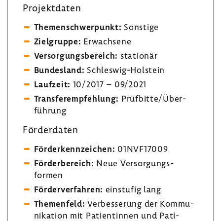
Projekt­daten
Themen­schwer­punkt:
Sons­tige
Ziel­gruppe:
Erwach­sene
Versor­gungs­be­reich:
stationär
Bundes­land:
Schleswig-​Holstein
Lauf­zeit:
10/2017 – 09/2021
Trans­fer­emp­feh­lung:
Prüf­bitte/Über­
füh­rung
Förder­daten
Förder­kenn­zei­chen:
01NVF17009
Förder­be­reich:
Neue Versor­gungs­
formen
Förder­ver­fahren:
einstufig lang
Themen­feld:
Verbes­se­rung der Kommu­
ni­ka­tion mit Pati­en­tinnen und Pati­