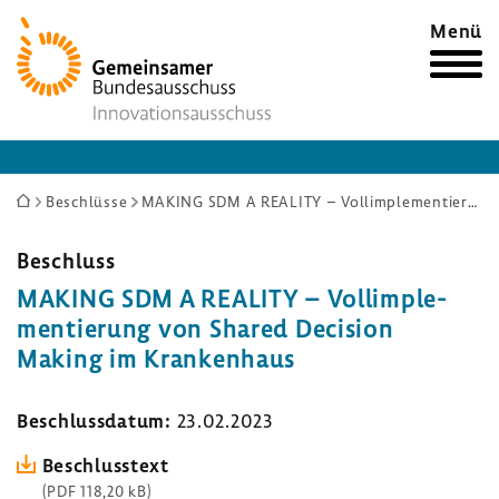
Zur
Menü
Startseite
Sie
Beschlüsse
MAKING SDM A REALITY – Vollimplementierung von Shared Decision Making im Krankenhaus
sind
hier:
Beschluss
MAKING SDM A REALITY – Voll­im­ple­
men­tie­rung von Shared Decision
Making im Kran­ken­haus
Beschluss­datum:
23.02.2023
Beschluss­text
(PDF 118,20 kB)