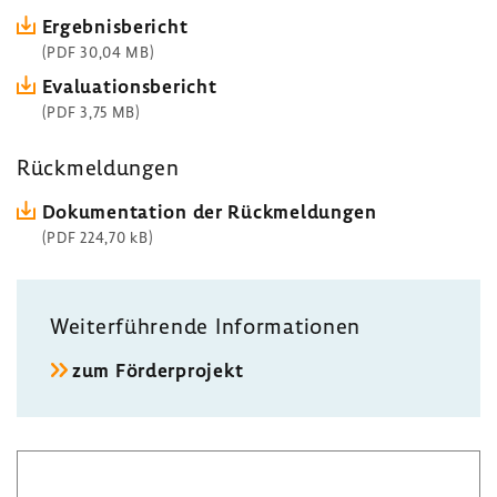
Ergeb­nis­be­richt
(PDF 30,04 MB)
Evalua­ti­ons­be­richt
(PDF 3,75 MB)
Rück­mel­dungen
Doku­men­ta­tion der Rück­mel­dungen
(PDF 224,70 kB)
Weiter­füh­rende Infor­ma­tionen
zum Förder­pro­jekt