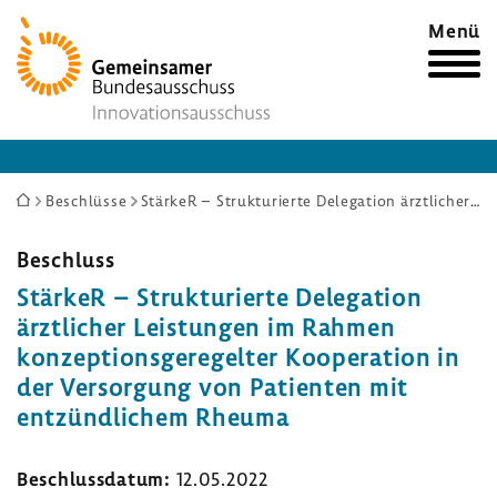
Zur
Menü
Startseite
Sie
Beschlüsse
StärkeR – Strukturierte Delegation ärztlicher Leistungen im Rahmen konzeptionsgeregelter Kooperation in der Versorgung von Patienten mit entzündlichem Rheuma
sind
hier:
Beschluss
StärkeR – Struk­tu­rierte Dele­ga­tion
ärzt­li­cher Leis­tungen im Rahmen
konzep­ti­ons­ge­re­gelter Koope­ra­tion in
der Versor­gung von Pati­enten mit
entzünd­li­chem Rheuma
Beschluss­datum:
12.05.2022