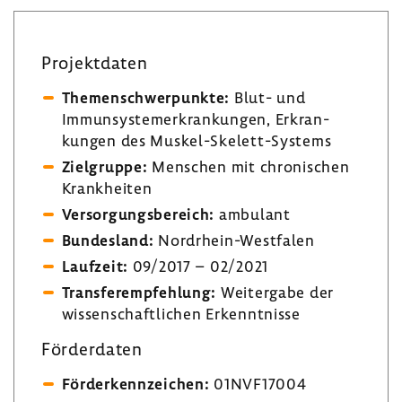
Projekt­daten
Themen­schwer­punkte:
Blut- und
Immun­sys­tem­er­kran­kungen, Erkran­
kungen des Muskel-​Skelett-Systems
Ziel­gruppe:
Menschen mit chro­ni­schen
Krank­heiten
Versor­gungs­be­reich:
ambu­lant
Bundes­land:
Nordrhein-​Westfalen
Lauf­zeit:
09/2017 – 02/2021
Trans­fer­emp­feh­lung:
Weiter­gabe der
wissen­schaft­li­chen Erkennt­nisse
Förder­daten
Förder­kenn­zei­chen:
01NVF17004