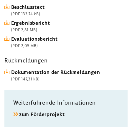
Beschluss­text
(PDF 133,74 kB)
Ergeb­nis­be­richt
(PDF 2,81 MB)
Evalua­ti­ons­be­richt
(PDF 2,09 MB)
Rück­mel­dungen
Doku­men­ta­tion der Rück­mel­dungen
(PDF 147,31 kB)
Weiter­füh­rende Infor­ma­tionen
zum Förder­pro­jekt