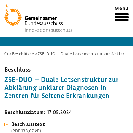
Zur
Menü
Startseite
Sie
Beschlüsse
ZSE-DUO – Duale Lotsenstruktur zur Abklärung unklarer Diagnosen in Zentren für Seltene Erkrankungen
sind
hier:
Beschluss
ZSE-DUO – Duale Lotsen­struktur zur
Abklä­rung unklarer Diagnosen in
Zentren für Seltene Erkran­kungen
Beschluss­datum:
17.05.2024
Beschluss­text
(PDF 138,07 kB)