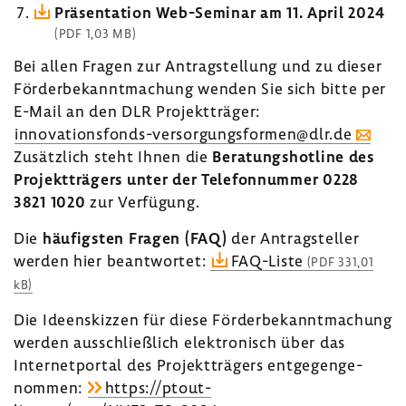
Präsen­ta­tion Web-​Seminar am 11. April 2024
(PDF 1,03 MB)
Bei allen Fragen zur Antrag­stel­lung und zu dieser
Förder­be­kannt­ma­chung wenden Sie sich bitte per
E-Mail an den DLR Projekt­träger:
innovationsfonds-​versorgungsformen@dlr.de
Zusätz­lich steht Ihnen die
Bera­tungs­hot­line des
Projekt­trä­gers unter der Tele­fon­nummer 0228
3821 1020
zur Verfü­gung.
Die
häufigsten Fragen (FAQ)
der Antrag­steller
werden hier beant­wortet:
FAQ-​Liste
(PDF 331,01
kB)
Die Ideen­skizzen für diese Förder­be­kannt­ma­chung
werden ausschließ­lich elek­tro­nisch über das
Inter­net­portal des Projekt­trä­gers entge­gen­ge­
nommen:
https://ptout­