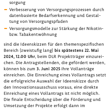
sor­gung
Verbes­se­rung von Versor­gungs­pro­zessen durch
daten­ba­sierte Bedarfs­er­ken­nung und Gestal­
tung von Versor­gungs­pfaden
Versor­gungs­mo­delle zur Stär­kung der Nikotin-​
bzw. Taba­k­ent­wöh­nung
sind die Ideen­skizzen für den themen­spe­zi­fi­schen
Bereich (zwei­stufig lang)
bis spätes­tens 22. Mai
2024, 12.00 Uhr
, beim DLR Projekt­träger einzu­rei­
chen. Die Antrag­stel­lenden, die geför­dert werden,
können bis zum
3. Juni 2025
ihre Voll­an­träge
einrei­chen. Die Einrei­chung eines Voll­an­trags setzt
die erfolg­reiche Auswahl der Ideen­skizze durch
den Inno­va­ti­ons­aus­schuss voraus, eine direkte
Einrei­chung eines Voll­an­trags ist nicht möglich.
Die finale Entschei­dung über die Förde­rung und
Umset­zung der Projekte erfolgt dann im