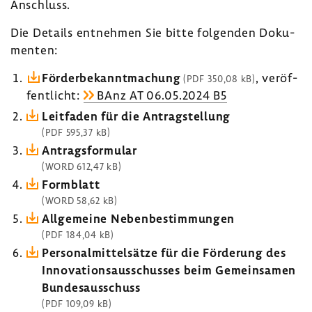
Anschluss.
Die Details entnehmen Sie bitte folgenden Doku­
menten:
Förder­be­kannt­ma­chung
, veröf­
(PDF 350,08 kB)
fent­licht:
BAnz AT 06.05.2024 B5
Leit­faden für die Antrag­stel­lung
(PDF 595,37 kB)
Antrags­for­mular
(WORD 612,47 kB)
Form­blatt
(WORD 58,62 kB)
Allge­meine Neben­be­stim­mungen
(PDF 184,04 kB)
Perso­nal­mit­tel­sätze für die Förde­rung des
Inno­va­ti­ons­aus­schusses beim Gemein­samen
Bundes­aus­schuss
(PDF 109,09 kB)