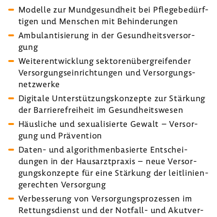
Modelle zur Mund­ge­sund­heit bei Pfle­ge­be­dürf­
tigen und Menschen mit Behin­de­rungen
Ambu­lan­ti­sie­rung in der Gesund­heits­ver­sor­
gung
Weiter­ent­wick­lung sekto­ren­über­grei­fender
Versor­gungs­ein­rich­tungen und Versor­gungs­
netz­werke
Digi­tale Unter­stüt­zungs­kon­zepte zur Stär­kung
der Barrie­re­frei­heit im Gesund­heits­wesen
Häus­liche und sexua­li­sierte Gewalt – Versor­
gung und Präven­tion
Daten- und algo­rith­men­ba­sierte Entschei­
dungen in der Haus­arzt­praxis – neue Versor­
gungs­kon­zepte für eine Stär­kung der leit­li­ni­en­
ge­rechten Versor­gung
Verbes­se­rung von Versor­gungs­pro­zessen im
Rettungs­dienst und der Notfall-​ und Akut­ver­