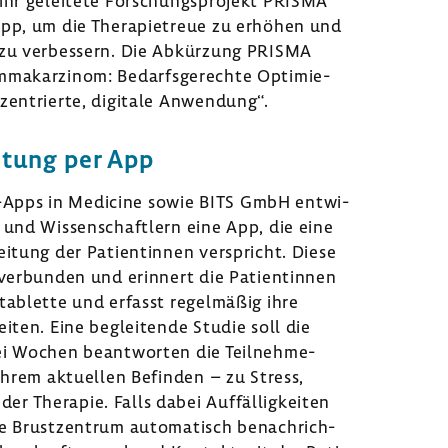
hr gelei­tete Forschungs­pro­jekt PRISMA
pp, um die Thera­pie­treue zu erhöhen und
n zu verbes­sern. Die Abkür­zung PRISMA
mmakar­zinom: Bedarfs­ge­rechte Opti­mie­
zen­trierte, digi­tale Anwen­dung“.
i­tung per App
Apps in Medi­cine sowie BITS GmbH entwi­
 und Wissen­schaft­lern eine App, die eine
ei­tung der Pati­en­tinnen verspricht. Diese
verbunden und erin­nert die Pati­en­tinnen
ta­blette und erfasst regel­mäßig ihre
keiten. Eine beglei­tende Studie soll die
ei Wochen beant­worten die Teil­neh­me­
 ihrem aktu­ellen Befinden – zu Stress,
r Therapie. Falls dabei Auffäl­lig­keiten
e Brust­zen­trum auto­ma­tisch benach­rich­