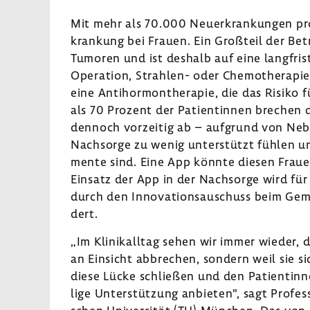
Mit mehr als 70.000 Neuerkran­kungen pro J
kran­kung bei Frauen. Ein Groß­teil der Bet
Tumoren und ist deshalb auf eine lang­fris­
Opera­tion, Strahlen-​ oder Chemo­the­rapi
eine Anti­hor­mon­the­rapie, die das Risiko f
als 70 Prozent der Pati­en­tinnen brechen d
dennoch vorzeitig ab – aufgrund von Neben
Nach­sorge zu wenig unter­stützt fühlen un
mente sind. Eine App könnte diesen Frauen
Einsatz der App in der Nach­sorge wird für
durch den Inno­va­ti­ons­auschuss beim Ge
dert.
„Im Klinik­alltag sehen wir immer wieder,
an Einsicht abbre­chen, sondern weil sie s
diese Lücke schließen und den Pati­en­tinnen
lige Unter­stüt­zung anbieten", sagt Profes