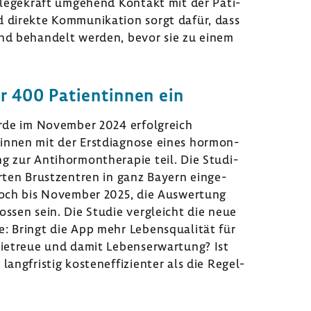
fle­ge­kraft umge­hend Kontakt mit der Pati­
direkte Kommu­ni­ka­tion sorgt dafür, dass
und behan­delt werden, bevor sie zu einem
 400 Pati­en­tinnen ein
wurde im November 2024 erfolg­reich
innen mit der Erst­dia­gnose eines hormon­
g zur Anti­hor­mon­the­rapie teil. Die Studi­
ierten Brust­zen­tren in ganz Bayern einge­
t noch bis November 2025, die Auswer­tung
lossen sein. Die Studie vergleicht die neue
ie: Bringt die App mehr Lebens­qua­lität für
ie­treue und damit Lebens­er­war­tung? Ist
ng­fristig kosten­ef­fi­zi­enter als die Regel­