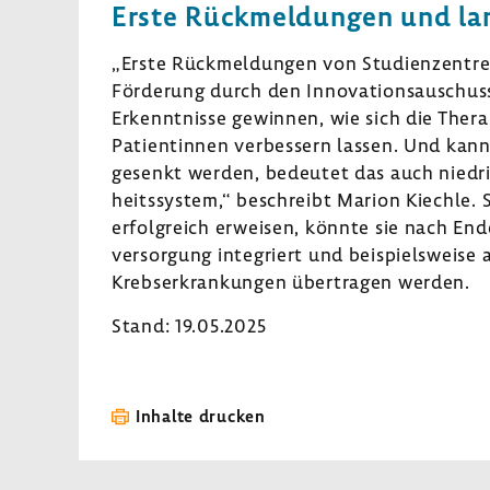
Erste Rück­mel­dungen und lang
„Erste Rück­mel­dungen von Studi­en­zen­tre
Förde­rung durch den Inno­va­ti­ons­auschu
Erkennt­nisse gewinnen, wie sich die Thera­
Pati­en­tinnen verbes­sern lassen. Und kan
gesenkt werden, bedeutet das auch nied­ri
heits­system,“ beschreibt Marion Kiechle. S
erfolg­reich erweisen, könnte sie nach Ende
ver­sor­gung inte­griert und beispiels­wei
Krebs­er­kran­kungen über­tragen werden.
Stand: 19.05.2025
Inhalte drucken