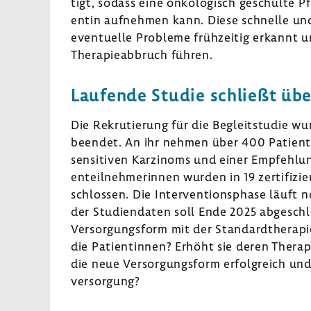
tigt, sodass eine onko­lo­gisch geschulte P
entin aufnehmen kann. Diese schnelle und 
even­tu­elle Probleme früh­zeitig erkannt 
Thera­pie­ab­bruch führen.
Laufende Studie schließt über
Die Rekru­tie­rung für die Begleit­studie 
beendet. An ihr nehmen über 400 Pati­en­t
sen­si­tiven Karzi­noms und einer Empfeh­lun
en­teil­neh­me­rinnen wurden in 19 zerti­fi­z
schlossen. Die Inter­ven­ti­ons­phase läuf
der Studi­en­daten soll Ende 2025 abge­sch
Versor­gungs­form mit der Stan­dard­the­rap
die Pati­en­tinnen? Erhöht sie deren Thera­p
die neue Versor­gungs­form erfolg­reich und la
ver­sor­gung?