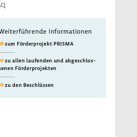
AQ
Weiter­füh­rende Infor­ma­tionen
zum Förder­pro­jekt PRISMA
zu allen laufenden und abge­schlos­
senen Förder­pro­jekten
zu den Beschlüssen