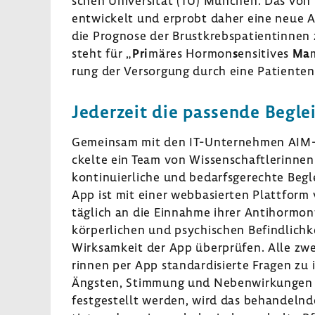
schen Univer­sität (TU) München. Das von i
entwi­ckelt und erprobt daher eine neue A
die Prognose der Brust­krebs­pa­ti­en­tinne
steht für „
Pri
märes Hormon
s
ensi­tives
Ma
rung der Versor­gung durch eine Pati­en­ten­
Jeder­zeit die passende Begle
Gemeinsam mit den IT-​Unternehmen AIM-​
ckelte ein Team von Wissen­schaft­le­rinnen
konti­nu­ier­liche und bedarfs­ge­rechte Begl
App ist mit einer webba­sierten Platt­form 
täglich an die Einnahme ihrer Anti­hor­mon­
körper­li­chen und psychi­schen Befind­lich­
Wirk­sam­keit der App über­prüfen. Alle zw
rinnen per App stan­dar­di­sierte Fragen zu
Ängsten, Stim­mung und Neben­wir­kungen de
fest­ge­stellt werden, wird das behan­delnd