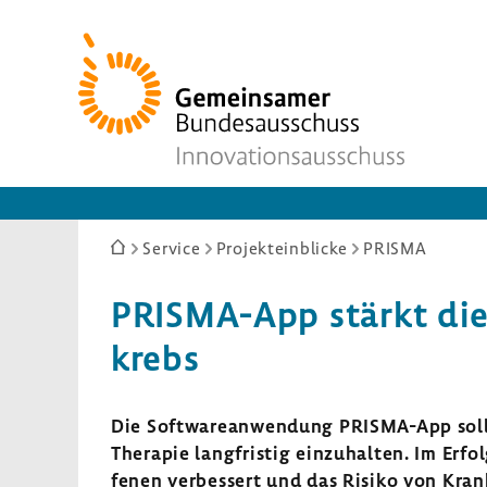
Zur
Startseite
Sie
Service
Projekteinblicke
PRISMA
sind
hier:
PRISMA-​App stärkt die
krebs
Die Soft­ware­an­wen­dung PRISMA-​App soll B
Therapie lang­fristig einzu­halten. Im Erfol
fenen verbes­sert und das Risiko von Krank