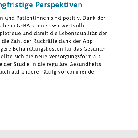
­fris­tige Perspek­tiven
n und Pati­en­tinnen sind positiv. Dank der
ss beim G-BA können wir wert­volle
pie­treue und damit die Lebens­qua­lität der
n die Zahl der Rück­fälle dank der App
­gere Behand­lungs­kosten für das Gesund­
ollte sich die neue Versor­gungs­form als
 der Studie in die regu­läre Gesund­heits­
se auch auf andere häufig vorkom­mende