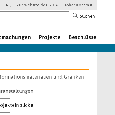
FAQ
Zur Website des G-BA
Hoher Kontrast
Suchen
t­ma­chungen
Projekte
Beschlüsse
for­ma­ti­ons­ma­te­ria­lien und Grafiken
ran­stal­tungen
ojekt­ein­blicke