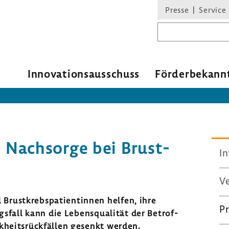
Presse
Service
Suchbegriff
Inno­va­ti­ons­aus­schuss
Förder­be­kann
 Nach­sorge bei Brust­
In
Ve
rust­krebs­pa­ti­en­tinnen helfen, ihre
Pr
gs­fall kann die Lebens­qua­lität der Betrof­
­heits­rück­fällen gesenkt werden.