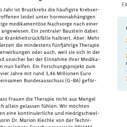
F
ahr ist Brust­krebs die häufigste Krebs­er­
rof­fenen leidet unter hormon­ab­hän­gigen
tige medi­ka­men­töse Nach­sorge nach einer
e ange­wiesen. Ein zentraler Baustein dabei:
ür Krank­heits­rück­fälle halbiert. Aber: Mehr
erzeit die mindes­tens fünf­jäh­rige Therapie
­wir­kungen oder auch, weil sie sich in der
d unsi­cher bei der Einnahme ihrer Medi­ka­
 nun helfen. Ein Forschungs­pro­jekt zum
 vier Jahre mit rund 3,46 Millionen Euro
mein­samen Bundes­aus­schuss (G-BA) geför­
 dass Frauen die Therapie nicht aus Mangel
ich allein gelassen fühlen. Wir möchten
 eine konti­nu­ier­liche und nied­rig­schwel­
­sorin Dr. Marion Kiechle von der Tech­ni­