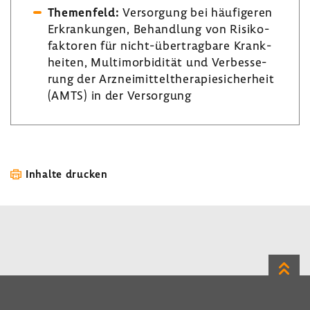
Themen­feld:
Versor­gung bei häufi­geren
Erkran­kungen, Behand­lung von Risi­ko­
fak­toren für nicht-​übertragbare Krank­
heiten, Multi­mor­bi­dität und Verbes­se­
rung der Arznei­mit­tel­the­ra­pie­si­cher­heit
(AMTS) in der Versor­gung
Inhalte drucken
Zum
Seite
LinkedIn