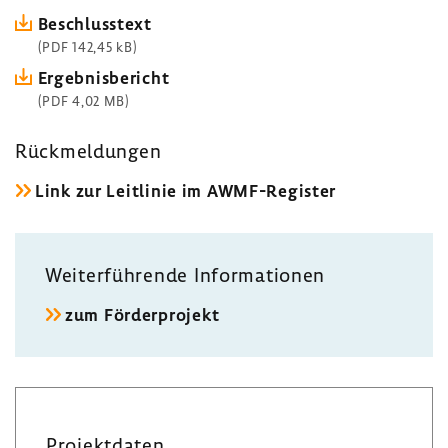
Beschluss­text
(PDF 142,45 kB)
Ergeb­nis­be­richt
(PDF 4,02 MB)
Rück­mel­dungen
Link zur Leit­linie im AWMF-​Register
Weiter­füh­rende Infor­ma­tionen
zum Förder­pro­jekt
Projekt­daten