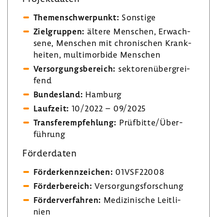
Themen­schwer­punkt:
Sons­tige
Ziel­gruppen:
ältere Menschen, Erwach­
sene, Menschen mit chro­ni­schen Krank­
heiten, multi­mor­bide Menschen
Versor­gungs­be­reich:
sekto­ren­über­grei­
fend
Bundes­land:
Hamburg
Lauf­zeit:
10/2022 – 09/2025
Trans­fer­emp­feh­lung:
Prüf­bitte/Über­
füh­rung
Förder­daten
Förder­kenn­zei­chen:
01VSF22008
Förder­be­reich:
Versor­gungs­for­schung
Förder­ver­fahren:
Medi­zi­ni­sche Leit­li­
nien