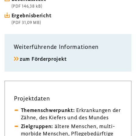
(PDF 146,38 kB)
Ergeb­nis­be­richt
(PDF 31,09 MB)
Weiter­füh­rende Infor­ma­tionen
zum Förder­pro­jekt
Projekt­daten
Themen­schwer­punkt:
Erkran­kungen der
Zähne, des Kiefers und des Mundes
Ziel­gruppen:
ältere Menschen, multi­
mor­bide Menschen, Pfle­ge­be­dürf­tige