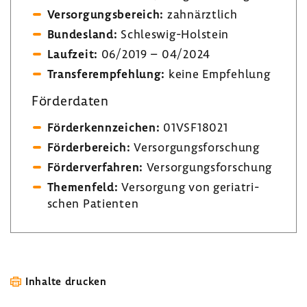
Versor­gungs­be­reich:
zahn­ärzt­lich
Bundes­land:
Schleswig-​Holstein
Lauf­zeit:
06/2019 – 04/2024
Trans­fer­emp­feh­lung:
keine Empfeh­lung
Förder­daten
Förder­kenn­zei­chen:
01VSF18021
Förder­be­reich:
Versor­gungs­for­schung
Förder­ver­fahren:
Versor­gungs­for­schung
Themen­feld:
Versor­gung von geria­tri­
schen Pati­enten
Inhalte drucken