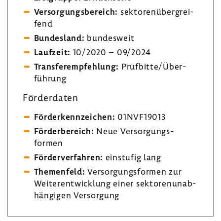
Versor­gungs­be­reich:
sekto­ren­über­grei­
fend
Bundes­land:
bundes­weit
Lauf­zeit:
10/2020 – 09/2024
Trans­fer­emp­feh­lung:
Prüf­bitte/Über­
füh­rung
Förder­daten
Förder­kenn­zei­chen:
01NVF19013
Förder­be­reich:
Neue Versor­gungs­
formen
Förder­ver­fahren:
einstufig lang
Themen­feld:
Versor­gungs­formen zur
Weiter­ent­wick­lung einer sekto­ren­un­ab­
hän­gigen Versor­gung