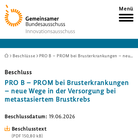
Zur
Menü
Startseite
Sie
Beschlüsse
PRO B – PROM bei Brusterkrankungen – neue Wege in der Versorgung bei metastasiertem Brustkrebs
sind
hier:
Beschluss
PRO B – PROM bei Brust­er­kran­kungen
– neue Wege in der Versor­gung bei
meta­stasiertem Brust­krebs
Beschluss­datum:
19.06.2026
Beschluss­text
(PDF 150,80 kB)