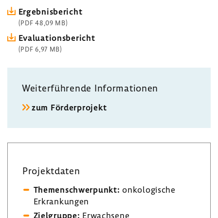
Ergeb­nis­be­richt
(PDF 48,09 MB)
Evalua­ti­ons­be­richt
(PDF 6,97 MB)
Weiter­füh­rende Infor­ma­tionen
zum Förder­pro­jekt
Projekt­daten
Themen­schwer­punkt:
onko­lo­gi­sche
Erkran­kungen
Ziel­gruppe:
Erwach­sene