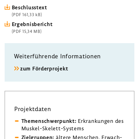
Beschluss­text
(PDF 161,33 kB)
Ergeb­nis­be­richt
(PDF 15,34 MB)
Weiter­füh­rende Infor­ma­tionen
zum Förder­pro­jekt
Projekt­daten
Themen­schwer­punkt:
Erkran­kungen des
Muskel-​Skelett-Systems
Ziel­gruppen:
ältere Menschen, Erwach­