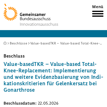
Zur
Menü
Startseite
Sie
Beschlüsse
Value-basedTKR – Value-based Total-Knee-Replacement: Implementierung und weitere Evidenzbasierung von Indikationskritierien für Gelenkersatz bei Gonarthrose
sind
hier:
Beschluss
Value-​basedTKR – Value-​based Total-​
Knee-Replacement: Imple­men­tie­rung
und weitere Evidenz­ba­sie­rung von Indi­
ka­ti­ons­kri­tie­rien für Gelenk­er­satz bei
Gonar­throse
Beschluss­datum:
22.05.2026