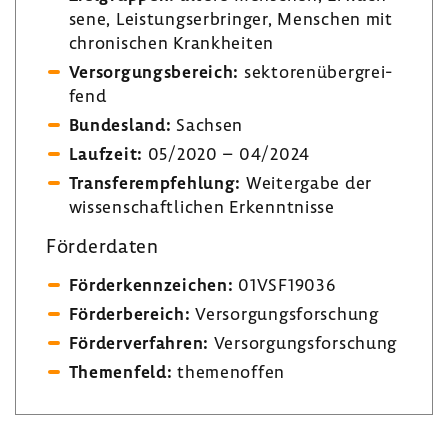
sene, Leis­tungs­er­bringer, Menschen mit
chro­ni­schen Krank­heiten
Versor­gungs­be­reich:
sekto­ren­über­grei­
fend
Bundes­land:
Sachsen
Lauf­zeit:
05/2020 – 04/2024
Trans­fer­emp­feh­lung:
Weiter­gabe der
wissen­schaft­li­chen Erkennt­nisse
Förder­daten
Förder­kenn­zei­chen:
01VSF19036
Förder­be­reich:
Versor­gungs­for­schung
Förder­ver­fahren:
Versor­gungs­for­schung
Themen­feld:
themen­offen