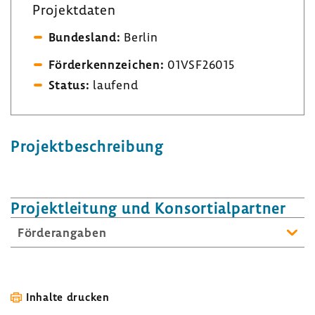
Projekt­daten
Bundes­land:
Berlin
Förder­kenn­zei­chen:
01VSF26015
Status:
laufend
Projekt­be­schrei­bung
Projekt­lei­tung und Konsor­ti­al­partner
Förder­an­gaben
Inhalte drucken