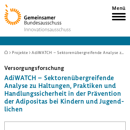
Zur
Menü
Startseite
Sie
Projekte
AdiWATCH – Sektorenübergreifende Analyse zu Haltungen, Praktiken und Handlungssicherheit in der Prävention der Adipositas bei Kindern und Jugendlichen
sind
hier:
Versor­gungs­for­schung
AdiWATCH – Sekto­ren­über­grei­fende
Analyse zu Haltungen, Prak­tiken und
Hand­lungs­si­cher­heit in der Präven­tion
der Adipo­sitas bei Kindern und Jugend­
li­chen