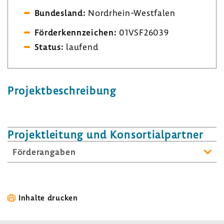
Bundes­land:
Nordrhein-​Westfalen
Förder­kenn­zei­chen:
01VSF26039
Status:
laufend
Projekt­be­schrei­bung
Projekt­lei­tung und Konsor­ti­al­partner
Förder­an­gaben
Inhalte drucken