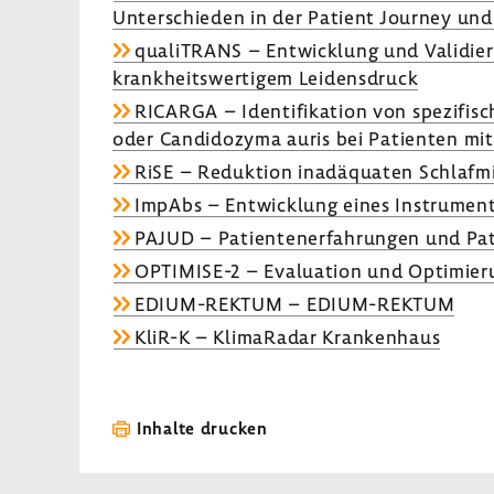
Unter­schieden in der Patient Journey und 
quali­TRANS – Entwick­lung und Vali­die­ru
krank­heits­wer­tigem Leidens­druck
RICARGA – Iden­ti­fi­ka­tion von spezi­fi­
oder Candi­do­zyma auris bei Pati­enten m
RiSE – Reduk­tion inad­äquaten Schlaf­m
ImpAbs – Entwick­lung eines Instru­ments
PAJUD – Pati­en­ten­er­fah­rungen und Pat
OPTIMISE-​2 – Evalua­tion und Opti­mie­ru
EDIUM-​REKTUM – EDIUM-​REKTUM
KliR-K – Klima­Radar Kran­ken­haus
Inhalte drucken