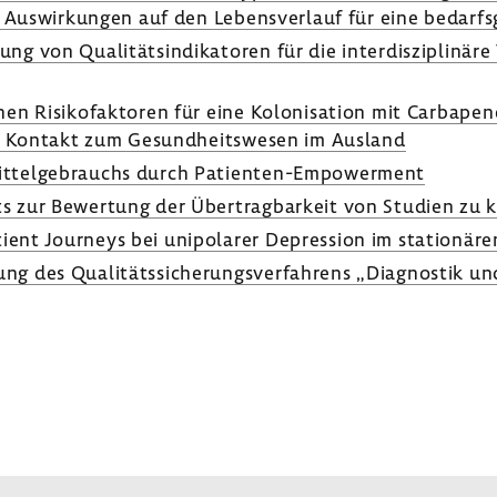
Auswir­kungen auf den Lebens­ver­lauf für eine bedarfs­
ng von Quali­täts­in­di­ka­toren für die inter­dis­zi­pli­
schen Risi­ko­fak­toren für eine Kolo­ni­sa­tion mit Carbap
it Kontakt zum Gesund­heits­wesen im Ausland
it­tel­ge­brauchs durch Patienten-​Empowerment
 zur Bewer­tung der Über­trag­bar­keit von Studien zu k
ient Jour­neys bei unipo­larer Depres­sion im statio­när
ng des Quali­täts­si­che­rungs­ver­fah­rens „Diagnostik u