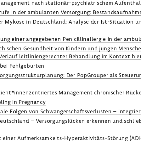
ma­nage­ment nach stationär-​psychiatrischem Aufent­halt
rufe in der ambu­lanten Versor­gung: Bestands­auf­nahme
r Mykose in Deutsch­land: Analyse der Ist-​Situation un
­rung einer ange­ge­benen Peni­cil­li­n­all­ergie in der amb
ychi­schen Gesund­heit von Kindern und jungen Menschen 
rlauf leit­li­ni­en­ge­rechter Behand­lung im Kontext hierf
bei Fehl­ge­burten
or­gungs­struk­tur­pla­nung: Der PopGrouper als Steue­rung
atient*innen­zen­triertes Manage­ment chro­ni­scher Rüc
­ling in Pregnancy
ale Folgen von Schwan­ger­schafts­ver­lusten – inte­grie
n Deutsch­land – Versor­gungs­lü­cken erkennen und schlie
n mit einer Aufmerksamkeits-​Hyperaktivitäts-Störung (A