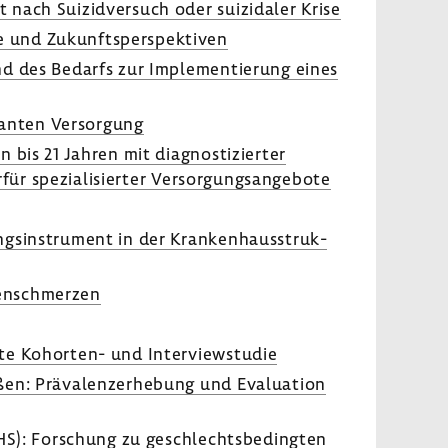
 nach Suizid­ver­such oder suizi­daler Krise
 und Zukunfts­per­spek­tiven
d des Bedarfs zur Imple­men­tie­rung eines
u­lanten Versor­gung
bis 21 Jahren mit diagnos­ti­zierter
ür spezia­li­sierter Versor­gungs­an­ge­bote
s­in­stru­ment in der Kran­ken­haus­struk­
ken­schmerzen
rte Kohorten-​ und Inter­view­studie
ßen: Präva­len­zer­he­bung und Evalua­tion
DHS): Forschung zu geschlechts­be­dingten