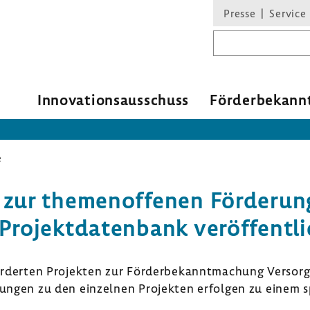
Presse
Service
Suchbegriff
Inno­va­ti­ons­aus­schuss
Förder­be­kann
e
 zur themen­of­fenen Förde­run
Projekt­da­ten­bank veröf­fent­
ör­derten Projekten zur Förder­be­kannt­ma­chung Versor
zungen zu den einzelnen Projekten erfolgen zu einem s