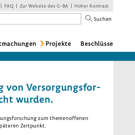
FAQ
Zur Website des G-BA
Hoher Kontrast
Suchen
t­ma­chungen
Projekte
Beschlüsse
g von Versor­gungs­for­
licht wurden.
­gungs­for­schung zum themen­of­fenen
päteren Zeit­punkt.