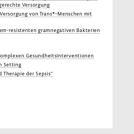
ge­rechte Versor­gung
näre Versor­gung von Trans*-​Menschen mit
enem-​resistenten gram­ne­ga­tiven Bakte­rien
omplexen Gesund­heits­in­ter­ven­tionen
en Setting
nd Therapie der Sepsis“