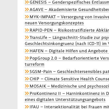
GENESIS – Gender­spe­zi­fi­sches Entlass­
AGAVE – Akade­mi­sierte Gesund­heits­be­
MYK-​IMPAKT – Versor­gung von Inva­sive
neuen Versor­gungs­kon­zeptes
RAPID-​PEN – Risi­ko­stra­ti­fi­zierte Abklä
Trans­Life – Längsschnitt-​Studie zur ps
Geschlecht­sin­kon­gruenz (nach ICD-11) im Ve
HAFEN – Digi­tale Hilfen und Ange­bote 
PopGroup 2.0 – Bedarfs­ori­en­tierte Vers
tur­re­form
SGSM-​Pain – Geschlech­ter­sen­si­bles p
CHIP – Climate Sensi­tive Health Coun­se
MOSAIK – Medi­zi­ni­sche und psycho­so­zi
ProKon­ti­nenz II – Harn­in­kon­ti­nenz i
eines digi­talen Unter­stüt­zungs­an­ge­bots
IFAU – Inter­sek­tio­na­lität bei Fraue