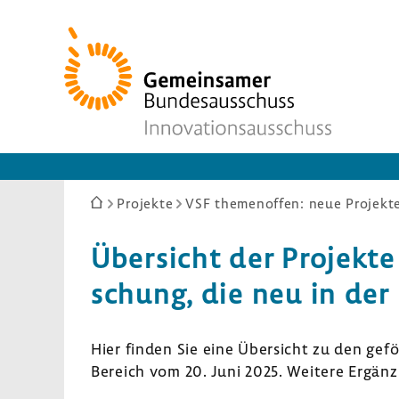
Zur
Startseite
Sie
Projekte
VSF themenoffen: neue Projekt
sind
hier:
Über­sicht der Projekte
schung, die neu in der 
Hier finden Sie eine Über­sicht zu den gef
Bereich vom 20. Juni 2025. Weitere Ergän­